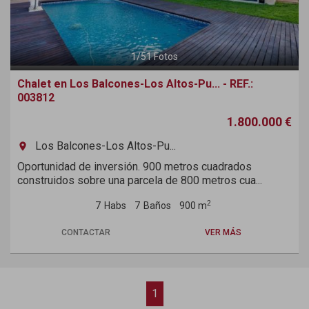
1
/
51
Fotos
Chalet en Los Balcones-Los Altos-Pu... - REF.:
003812
1.800.000 €
Los Balcones-Los Altos-Pu...
room
Oportunidad de inversión. 900 metros cuadrados
construidos sobre una parcela de 800 metros cua...
2
7
Habs
7
Baños
900 m
CONTACTAR
VER MÁS
1