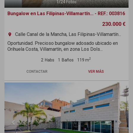
1
/
24
Fotos
Bungalow en Las Filipinas-Villamartín... - REF.: 003816
230.000 €
Calle Canal de la Mancha, Las Filipinas-Villamartín...
room
Oportunidad. Precioso bungalow adosado ubicado en
Orihuela Costa, Villamartín, en zona Los Dols...
2
2
Habs
1
Baños
119 m
CONTACTAR
VER MÁS
Previous
Next