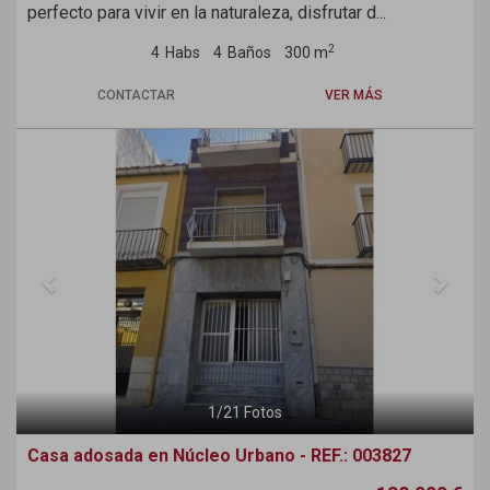
perfecto para vivir en la naturaleza, disfrutar d...
2
4
Habs
4
Baños
300 m
CONTACTAR
VER MÁS
Previous
Next
1
/
21
Fotos
Casa adosada en Núcleo Urbano - REF.: 003827