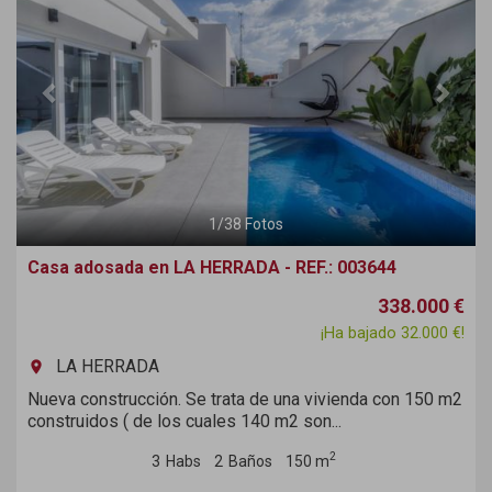
1
/
38
Fotos
Casa adosada en LA HERRADA - REF.: 003644
338.000 €
¡Ha bajado 32.000 €!
LA HERRADA
room
Nueva construcción. Se trata de una vivienda con 150 m2
construidos ( de los cuales 140 m2 son...
2
3
Habs
2
Baños
150 m