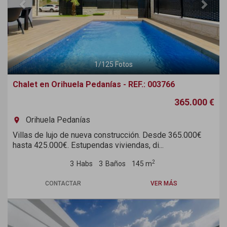
1
/
125
Fotos
Chalet en Orihuela Pedanías - REF.: 003766
365.000 €
Orihuela Pedanías
room
Villas de lujo de nueva construcción. Desde 365.000€
hasta 425.000€. Estupendas viviendas, di...
2
3
Habs
3
Baños
145 m
CONTACTAR
VER MÁS
Previous
Next