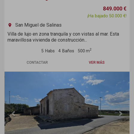
849.000 €
¡Ha bajado 50.000 €!
San Miguel de Salinas
room
Villa de lujo en zona tranquila y con vistas al mar. Esta
maravillosa vivienda de construcción...
2
5
Habs
4
Baños
500 m
CONTACTAR
VER MÁS
Previous
Next