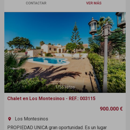
CONTACTAR
VER MÁS
Previous
Next
1
/
55
Fotos
Chalet en Los Montesinos - REF.: 003115
900.000 €
Los Montesinos
room
PROPIEDAD UNICA gran oportunidad. Es un lugar