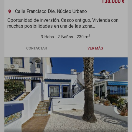
138.000 €
Calle Francisco Die, Núcleo Urbano
room
Oportunidad de inversión. Casco antiguo, Vivienda con
muchas posibilidades en una de las zona...
2
3
Habs
2
Baños
230 m
CONTACTAR
VER MÁS
Previous
Next