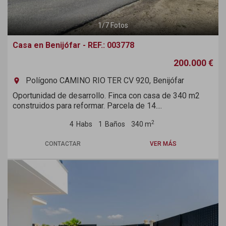
1
/
7
Fotos
Casa en Benijófar - REF.: 003778
200.000 €
Polígono CAMINO RIO TER CV 920, Benijófar
room
Oportunidad de desarrollo. Finca con casa de 340 m2
construidos para reformar. Parcela de 14....
2
4
Habs
1
Baños
340 m
CONTACTAR
VER MÁS
Previous
Next