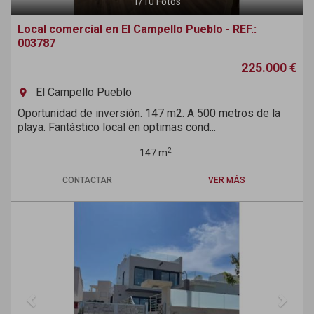
1
/
10
Fotos
Local comercial en El Campello Pueblo - REF.:
003787
225.000 €
El Campello Pueblo
room
Oportunidad de inversión. 147 m2. A 500 metros de la
playa. Fantástico local en optimas cond...
2
147 m
CONTACTAR
VER MÁS
Previous
Next