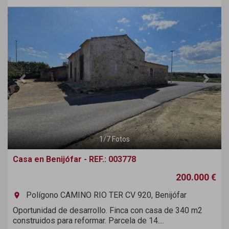
Previous
Next
1
/
7
Fotos
Casa en Benijófar - REF.: 003778
200.000 €
Polígono CAMINO RIO TER CV 920, Benijófar
room
Oportunidad de desarrollo. Finca con casa de 340 m2
construidos para reformar. Parcela de 14....