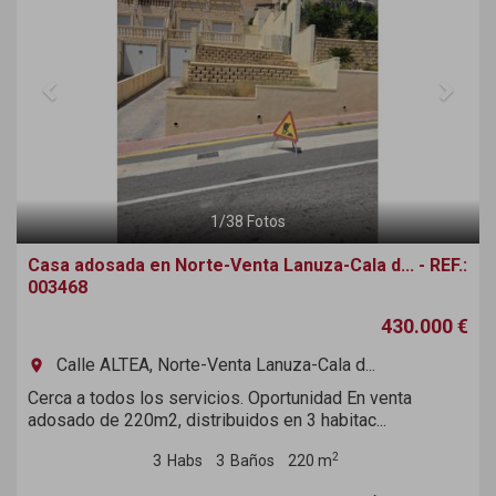
1
/
38
Fotos
Casa adosada en Norte-Venta Lanuza-Cala d... - REF.:
003468
430.000 €
Calle ALTEA, Norte-Venta Lanuza-Cala d...
room
Cerca a todos los servicios. Oportunidad En venta
adosado de 220m2, distribuidos en 3 habitac...
2
3
Habs
3
Baños
220 m