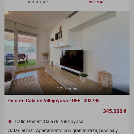
CONTACTAR
VER MÁS
Previous
Next
1
/
29
Fotos
Piso en Cala de Villajoyosa - REF.: 003795
345.000 €
Calle Ponent, Cala de Villajoyosa
room
vistas al mar. Apartamento con gran terraza, piscina y