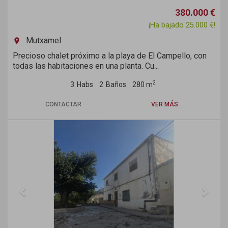
380.000 €
¡Ha bajado 25.000 €!
Mutxamel
room
Precioso chalet próximo a la playa de El Campello, con
todas las habitaciones en una planta. Cu...
2
3
Habs
2
Baños
280 m
CONTACTAR
VER MÁS
Previous
Next