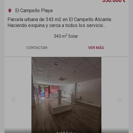
350.000 €
El Campello Playa
room
Parcela urbana de 343 m2 en El Campello Alicante.
Haciendo esquina y cerca a todos los servicio...
2
343 m
Solar
CONTACTAR
VER MÁS
Previous
Next