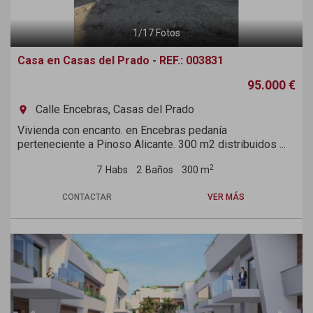
1
/
17
Fotos
Casa en Casas del Prado - REF.: 003831
95.000 €
Calle Encebras, Casas del Prado
room
Vivienda con encanto. en Encebras pedanía
perteneciente a Pinoso Alicante. 300 m2 distribuidos ...
2
7
Habs
2
Baños
300 m
CONTACTAR
VER MÁS
Previous
Next