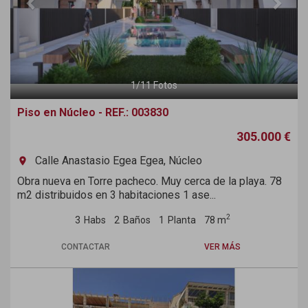
1
/
11
Fotos
Piso en Núcleo - REF.: 003830
305.000 €
Calle Anastasio Egea Egea, Núcleo
room
Obra nueva en Torre pacheco. Muy cerca de la playa. 78
m2 distribuidos en 3 habitaciones 1 ase...
2
3
Habs
2
Baños
1
Planta
78 m
CONTACTAR
VER MÁS
Previous
Next