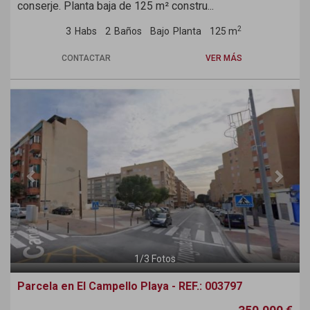
conserje. Planta baja de 125 m² constru...
2
3
Habs
2
Baños
Bajo
Planta
125 m
CONTACTAR
VER MÁS
Previous
Next
1
/
3
Fotos
Parcela en El Campello Playa - REF.: 003797