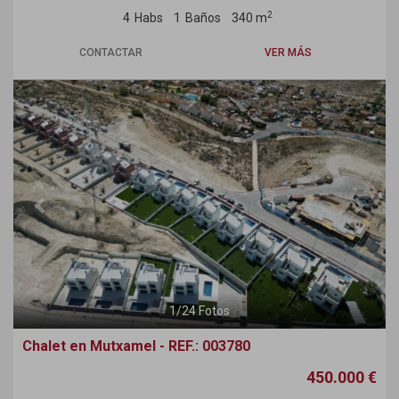
2
4
Habs
1
Baños
340 m
CONTACTAR
VER MÁS
Previous
Next
1
/
24
Fotos
Chalet en Mutxamel - REF.: 003780
450.000 €