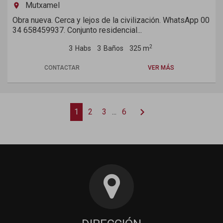
Mutxamel
room
Obra nueva. Cerca y lejos de la civilización. WhatsApp 00
34 658459937. Conjunto residencial...
2
3
Habs
3
Baños
325 m
CONTACTAR
VER MÁS
chevron_right
1
2
3
...
6