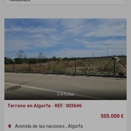
Previous
Next
1
/
4
Fotos
Terreno en Algorfa - REF.: 003646
505.000 €
Avenida de las naciones , Algorfa
room