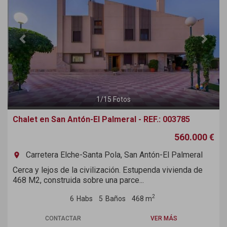
1
/
15
Fotos
Chalet en San Antón-El Palmeral - REF.: 003785
560.000 €
Carretera Elche-Santa Pola, San Antón-El Palmeral
room
Cerca y lejos de la civilización. Estupenda vivienda de
468 M2, construida sobre una parce...
2
6
Habs
5
Baños
468 m
CONTACTAR
VER MÁS