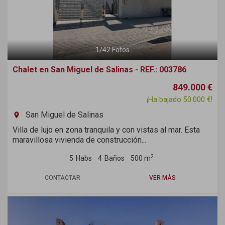
1
/
42
Fotos
Chalet en San Miguel de Salinas - REF.: 003786
849.000 €
¡Ha bajado 50.000 €!
San Miguel de Salinas
room
Villa de lujo en zona tranquila y con vistas al mar. Esta
maravillosa vivienda de construcción...
2
5
Habs
4
Baños
500 m
CONTACTAR
VER MÁS
Previous
Next